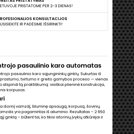
GREITAS PRISTATYMAS
IETUVOJE PRISTATOME PER 2-3 DIENAS!
PROFESIONALIOS KONSULTACIJOS
USISIEKITE IR PADĖSIME IŠSIRINKTI!
Antrojo pasaulinio karo automatas
ntrojo pasaulinio karo sąjungininkų ginklų. Sukurtas iš
aprastumo, tvirtumo ir greito gamybos proceso — vienas
a atspindi tą praktiškumą: visiškai plieninė konstrukcija,
nis korpusas.
ri
ma išorinį vamzdį, šiluminę apsaugą, korpusą, šovinių
vamzdis yra pagamintas iš aliuminio. Rezultatas – 2 650
ginklą – būtent tai, ko tikisi istorinių įvykių atkūrėjai ir