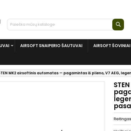
Paie
UVAI
AIRSOFT SNAIPERIO ŠAUTUVAI
AIRSOFT ŠOVINIAI
STEN MK2 airsoftinis automatas — pagamintas iš plieno, V7 AEG, legen
STEN
pagam
legen
pasa
Reitinga