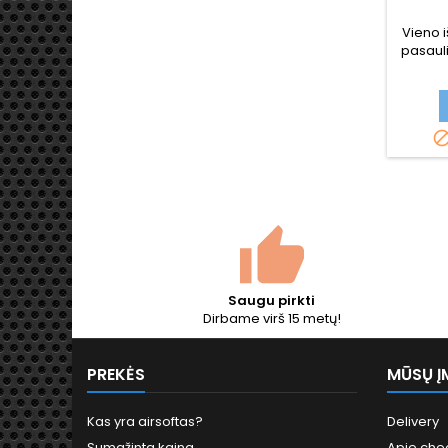
S
Vieno i
pasauli
- MP4
dydžio 
Saugu pirkti
Dirbame virš 15 metų!
PREKĖS
MŪSŲ Į
Kas yra airsoftas?
Delivery
Sumažinta kaina
Apie chea