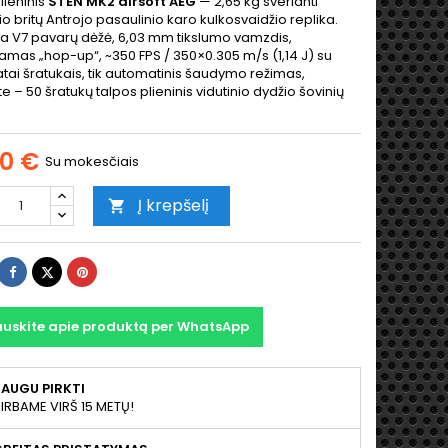
plieninis
STEN MK2 airsoft AEG
— 2,65 kg sverianti
o britų Antrojo pasaulinio karo kulkosvaidžio replika.
nta V7 pavarų dėžė, 6,03 mm tikslumo vamzdis,
amas „hop-up“, ~350 FPS / 350×0.305 m/s (1,14 J) su
atai šratukais, tik automatinis šaudymo režimas,
 – 50 šratukų talpos plieninis vidutinio dydžio šovinių
00 €
Su mokesčiais
Į krepšelį

Dalintis
Twitter
Pinterest
auskite apie produktą per WhatsApp
AUGU PIRKTI
IRBAME VIRŠ 15 METŲ!