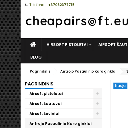
Telefonas:
+37062377715
PAGRINDINIS
AIRSOFT PISTOLETAI
AIRSOFT ŠAUT
BLOG
Pagrindinis
Antrojo Pasaulinio Karo ginklai
PAGRINDINIS
Nauja
Airsoft pistoletai
Toggle
Airsoft šautuvai
Toggle
Airsoft šoviniai
Toggle
Antrojo Pasaulinio Karo ginklai