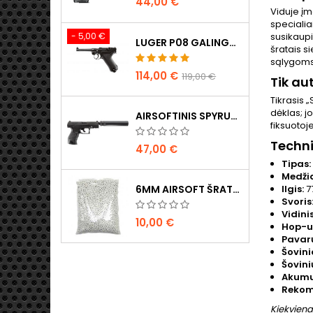
44,00 €
Viduje įm
specialia
susikaup
- 5,00 €
LUGER P08 GALINGAS METALINIS CO2 AIRSOFT PISTOLETAS - UMAREX LEGENDS
šratais 
sąlygoms
114,00 €
119,00 €
Tik au
Tikrasis 
dėklas; j
AIRSOFTINIS SPYRUOKLINIS PISTOLETAS WALTHER PPQ NAVY SU DUSLINTUVU
fiksuotoj
Techn
47,00 €
Tipas:
Medži
Ilgis:
7
6MM AIRSOFT ŠRATAI - 2000 VNT., 0,20G, AUKŠTOS KOKYBĖS
Svoris
Vidini
10,00 €
Hop-u
Pavarų
Šovinio
Šovini
Akumul
Rekom
Kiekviena