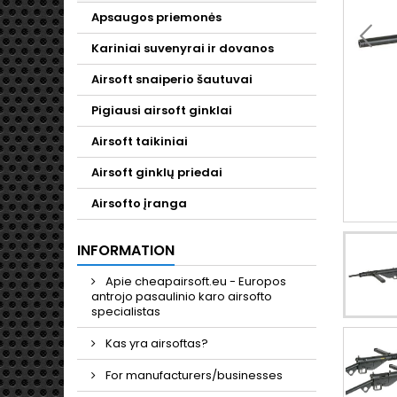
Apsaugos priemonės
Kariniai suvenyrai ir dovanos
Airsoft snaiperio šautuvai
Pigiausi airsoft ginklai
Airsoft taikiniai
Airsoft ginklų priedai
Airsofto įranga
INFORMATION
Apie cheapairsoft.eu - Europos
antrojo pasaulinio karo airsofto
specialistas
Kas yra airsoftas?
For manufacturers/businesses