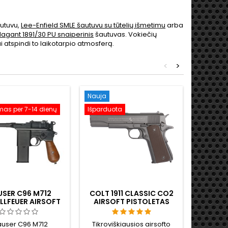
autuvu,
Lee-Enfield SMLE šautuvu su tūtelių išmetimu
arba
agant 1891/30 PU snaiperinis
šautuvas. Vokiečių
iai atspindi to laikotarpio atmosferą.
<
>
Nauja
Nauja
mas per 7-14 dienų
Išparduota
SER C96 M712
COLT 1911 CLASSIC CO2
„M1 G
LLFEUER AIRSOFT
AIRSOFT PISTOLETAS
AEG – 
TOLETAS SU PEČIŲ
VISIŠ
ABA - VOKIŠKA
ANTRO
user C96 M712
Tikroviškiausios airsofto
Antrojo p
OTOS RANKENA
K