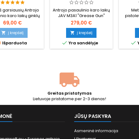
PYRUOKLINIS
PASAULINIO KARO LAIKŲ
AUTOMATAS
METALINIS SMG, 500 MB
š garsiausių Antrojo
Antrojo pasaulinio karo laikų
Meta
HI-CAP
nio karo laikų ginklų
JAV M3A1 "Grease Gun"
pistol
0 Schmeisser - 1:1
airsoft AEG, metalinė
varomas
69,00 €
279,00 €
kopija. Pagaminta iš
aliuminio ir plieno
Taivan
plastiko.
konstrukcija, speciali
ikoni
Į krepšelį
Į krepšelį


pavarų dėžė, 500 šovinių
pistol



Išparduota
Yra sandėlyje
Y
dėtuvė, reguliuojamas
metali
šuolis, ~1,34 J. Kompaktiškas
508 mm kalibro automatas,
kuris apibūdino vėlyvojo
karo amerikiečių karių
ekipuotę.
Greitas pristatymas
Lietuvoje pristatome per 2-3 dienas!
MONĖ
JŪSŲ PASKYRA
Asmeninė informacija
pairsoft.eu - Europos antrojo
Užsakymai