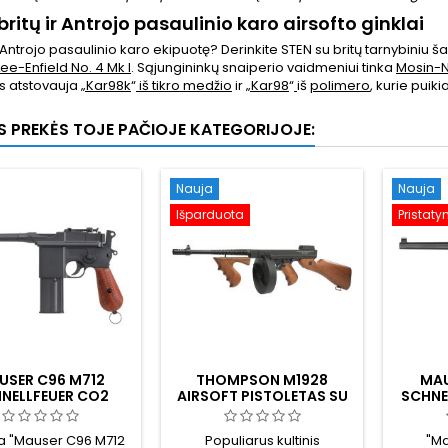
britų ir Antrojo pasaulinio karo airsofto ginklai
Antrojo pasaulinio karo ekipuotę? Derinkite STEN su britų tarnybiniu š
Lee-Enfield No. 4 Mk I
. Sąjungininkų snaiperio vaidmeniui tinka
Mosin-N
 atstovauja
„Kar98k
“
iš tikro medžio
ir
„Kar98
“
iš
polimero
, kurie puik
OS PREKĖS TOJE PAČIOJE KATEGORIJOJE:
Nauja
Nauja
Išparduota
Pristaty
USER C96 M712
THOMPSON M1928
MAU
NELLFEUER CO2
AIRSOFT PISTOLETAS SU
SCHNE
FT PISTOLETAS -
BŪGNINIU DĖKLU
GBB PIS
CT-FIRE" VOKIŠKA
APK
a "Mauser C96 M712
Populiarus kultinis
"Ma
OTOS RANKENA
ŠLU