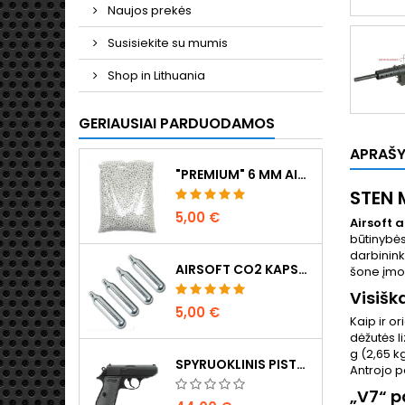
Naujos prekės
Susisiekite su mumis
Shop in Lithuania
GERIAUSIAI PARDUODAMOS
APRAŠ
"PREMIUM" 6 MM AIRSOFT ŠRATAI 0,20 G - 1000 ŠOVINIŲ, BE UŽSTRIGIMO, ŠAUDYMAS TIESIAI
STEN 
5,00 €
Airsoft
būtinybė
darbininka
AIRSOFT CO2 KAPSULĖS 12G, 5 VNT. - PAGAMINTA VENGRIJOJE, ES, AUKŠČIAUSIOS KOKYBĖS
šone įmon
Visišk
5,00 €
Kaip ir o
dėžutės l
g (2,65 kg
SPYRUOKLINIS PISTOLETAS WALTHER PPK/S
Antrojo p
„V7“ p