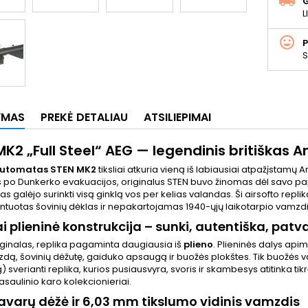
L
S
YMAS
PREKĖ DETALIAU
ATSILIEPIMAI
MK2 „Full Steel“ AEG — legendinis britiškas 
 automatas
STEN MK2
tiksliai atkuria vieną iš labiausiai atpažįstamų A
s po Dunkerko evakuacijos, originalus STEN buvo žinomas dėl savo p
s galėjo surinkti visą ginklą vos per kelias valandas. Ši airsofto replik
tuotas šovinių dėklas ir nepakartojamas 1940-ųjų laikotarpio vamzdi
ai plieninė konstrukcija – sunki, autentiška, patva
riginalas, replika pagaminta daugiausia iš
plieno
. Plieninės dalys api
izdą, šovinių dėžutę, gaiduko apsaugą ir buožės plokštes. Tik buožės 
) sverianti replika, kurios pusiausvyra, svoris ir skambesys atitinka tikrąjį 
asaulinio karo kolekcionieriai.
avarų dėžė ir 6,03 mm tikslumo vidinis vamzdis