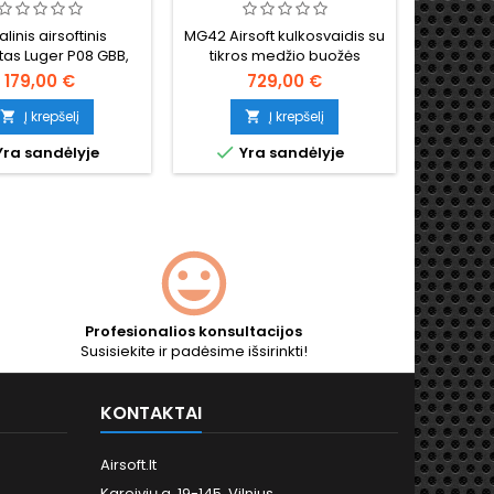
SU DUJOMIS
ŠAUT
TI
linis airsoftinis
MG42 Airsoft kulkosvaidis su
MP41 - 
etas Luger P08 GBB,
tikros medžio buožės
AEG r
 žaliomis dujomis.
medieno
179,00 €
729,00 €
e pagaminta vieno
imtuvu, s
škiausių visų laikų
pavarų d
Į krepšelį
Į krepšelį


etų kopija, visiškai
hop-u


ra sandėlyje
Yra sandėlyje
Y
nė, sunki ir tvirta.
aprangai
Profesionalios konsultacijos
Susisiekite ir padėsime išsirinkti!
KONTAKTAI
Airsoft.lt
Kareivių g. 19-145, Vilnius