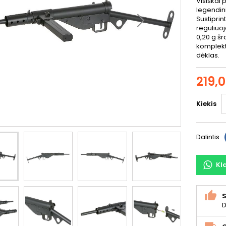
Visiškai 
legendini
Sustipri
reguliuoj
0,20 g šr
komplekte
dėklas.
219,
Kiekis
Dalintis
Kl
S
D