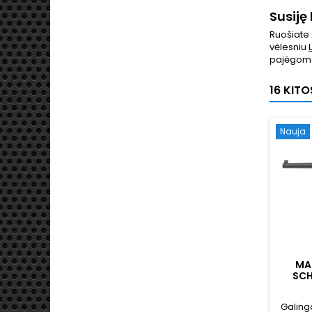
Susiję 
Ruošiate 
vėlesniu
pajėgoms
16 KIT
Nauja
MA
SCH
AIRSO
"SELE
Galing
ŠLU