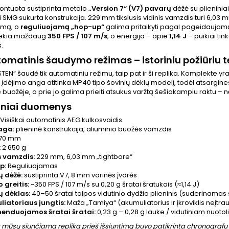
ontuota sustiprinta metalo
„Version 7“ (V7) pavarų
dėžė su plieniniai
i SMG sukurta konstrukcija. 229 mm tikslusis vidinis vamzdis turi 6,03 
imą, o
reguliuojamą „hop-up“
galima pritaikyti pagal pageidaujamą š
siekia maždaug
350 FPS / 107 m/s
, o energija – apie
1,14 J
– puikiai tin
.
tomatinis šaudymo režimas – istoriniu požiūriu t
„STEN“ šaudė tik automatiniu režimu, taip pat ir ši replika. Komplekte yr
o įdėjimo anga atitinka MP40 tipo šovinių dėklų modelį, todėl atsargines 
e buožėje, o prie jo galima prieiti atsukus varžtą šešiakampiu raktu – nė
iniai duomenys
Visiškai automatinis AEG kulkosvaidis
aga:
plieninė konstrukcija, aliuminio buožės vamzdis
70 mm
:
2 650 g
s vamzdis:
229 mm, 6,03 mm „tightbore“
p:
Reguliuojamas
 dėžė:
sustiprinta V7, 8 mm varinės įvorės
 greitis:
~350 FPS / 107 m/s su 0,20 g šratai šratukais (≈1,14 J)
ų dėklas:
40–50 šratai talpos vidutinio dydžio plieninis (suderinamas 
iatoriaus jungtis:
Maža „Tamiya“ (akumuliatorius ir įkroviklis neįtrau
enduojamos šratai šratai:
0,23 g – 0,28 g lauke / vidutiniam nuotoli
 mūsų siunčiama replika prieš išsiuntimą buvo patikrinta chronografu i