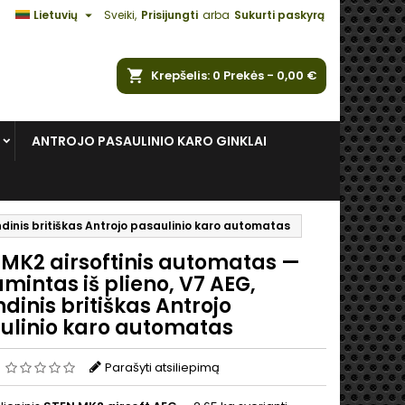

Lietuvių
Sveiki,
Prisijungti
arba
Sukurti paskyrą
ška
Krepšelis
0
Prekės -
0,00 €
ANTROJO PASAULINIO KARO GINKLAI
dinis britiškas Antrojo pasaulinio karo automatas
 MK2 airsoftinis automatas —
intas iš plieno, V7 AEG,
dinis britiškas Antrojo
ulinio karo automatas
s
Parašyti atsiliepimą