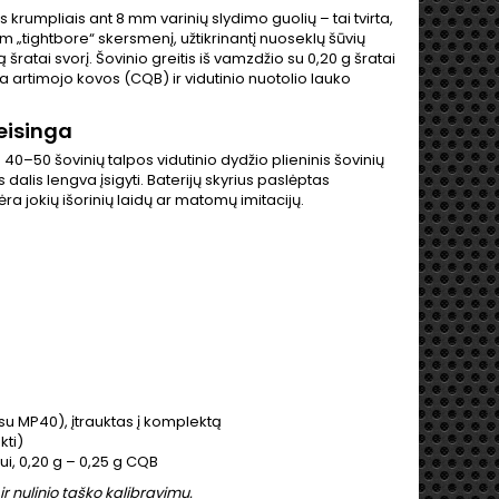
s krumpliais ant 8 mm varinių slydimo guolių – tai tvirta,
mm „tightbore“ skersmenį, užtikrinantį nuoseklų šūvių
ratai svorį. Šovinio greitis iš vamzdžio su 0,20 g šratai
ka artimojo kovos (CQB) ir vidutinio nuotolio lauko
eisinga
a 40–50 šovinių talpos vidutinio dydžio plieninis šovinių
dalis lengva įsigyti. Baterijų skyrius paslėptas
ra jokių išorinių laidų ar matomų imitacijų.
su MP40), įtrauktas į komplektą
kti)
ui, 0,20 g – 0,25 g CQB
r nulinio taško kalibravimu.