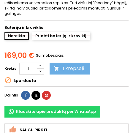
ieškantiems universalios replikos. Turi viršutinį "Picatinny" bėgelį,
skirtą individualiai pritaikomiems priedams montuoti. Sunkus ir
galingas.
Baterija ir kroviklis
Nereikia
Pridėti bateriją ir kroviklį
169,00 €
Su mokesčiais
Į krepšelį
Kiekis


Išparduota
Dalintis
Twitter
Pinterest
Dalintis
Klauskite apie produktą per WhatsApp
SAUGU PIRKTI