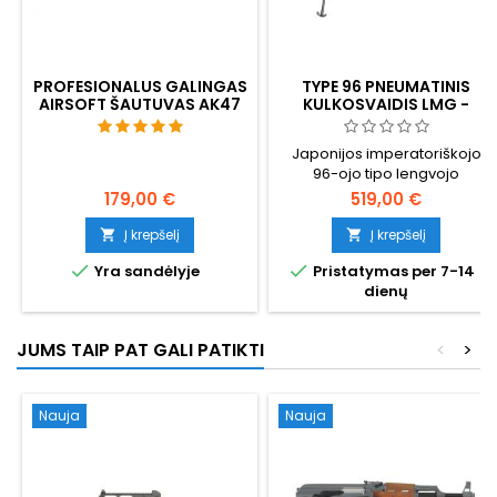
PROFESIONALUS GALINGAS
TYPE 96 PNEUMATINIS
AIRSOFT ŠAUTUVAS AK47
KULKOSVAIDIS LMG -
TIKRO MEDŽIO, JAPONIJOS
IMPERATORIŠKASIS
Japonijos imperatoriškojo
ANTROJO PASAULINIO
96-ojo tipo lengvojo
KARO LENGVASIS
KULKOSVAIDIS
kulkosvaidžio, kurį 1936 m.
179,00 €
519,00 €
sukūrė Kijiro Nambu ir kuris
buvo naudojamas Antrojo
Į krepšelį
Į krepšelį


pasaulinio karo metais,


Yra sandėlyje
Pristatymas per 7-14
Airsoft AEG. Tikro medžio
dienų
medinės detalės ant
metalinio korpuso, išskirtinis
viršuje sumontuotas 700
JUMS TAIP PAT GALI PATIKTI
<
>
šovinių dėtuvė, ~320 FPS. 1170
mm, 6500 g.
Nauja
Nauja