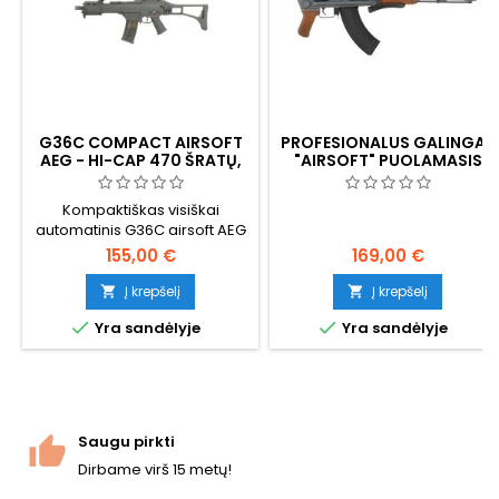
G36C COMPACT AIRSOFT
PROFESIONALUS GALINGAS
AEG - HI-CAP 470 ŠRATŲ,
"AIRSOFT" PUOLAMASIS
BATERIJA IR ĮKROVIKLIS
ŠAUTUVAS AK47S
Kompaktiškas visiškai
automatinis G36C airsoft AEG
- 720 mm, ~380 FPS / 116 m/s,
155,00 €
169,00 €
V3 pavarų dėžė, iš šono
sulankstoma apkaba, skirta
Į krepšelį
Į krepšelį


kovai su kareiviais. Į


Yra sandėlyje
Yra sandėlyje
komplektą įeina 470 šovinių
dėtuvė, 8,4 V NiMH
akumuliatorius ir įkroviklis.
Abipusis valdymas, Picatinny
bėgeliai viršuje ir po rankena.
Paruoštas žaisti išėmus iš
Saugu pirkti
dėžės.
Dirbame virš 15 metų!