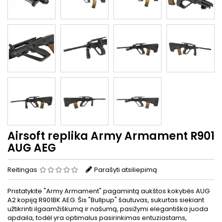
Airsoft replika Army Armament R901
AUG AEG
Reitingas
Parašyti atsiliepimą
Pristatykite "Army Armament" pagamintą aukštos kokybės AUG
A2 kopiją R901BK AEG. Šis "Bullpup" šautuvas, sukurtas siekiant
užtikrinti ilgaamžiškumą ir našumą, pasižymi elegantiška juoda
apdaila, todėl yra optimalus pasirinkimas entuziastams,