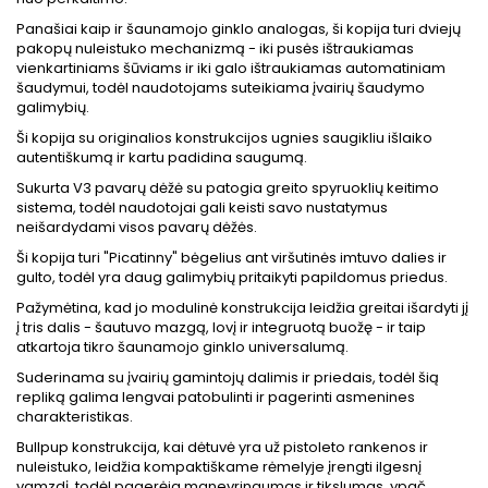
Panašiai kaip ir šaunamojo ginklo analogas, ši kopija turi dviejų
pakopų nuleistuko mechanizmą - iki pusės ištraukiamas
vienkartiniams šūviams ir iki galo ištraukiamas automatiniam
šaudymui, todėl naudotojams suteikiama įvairių šaudymo
galimybių.
Ši kopija su originalios konstrukcijos ugnies saugikliu išlaiko
autentiškumą ir kartu padidina saugumą.
Sukurta V3 pavarų dėžė su patogia greito spyruoklių keitimo
sistema, todėl naudotojai gali keisti savo nustatymus
neišardydami visos pavarų dėžės.
Ši kopija turi "Picatinny" bėgelius ant viršutinės imtuvo dalies ir
gulto, todėl yra daug galimybių pritaikyti papildomus priedus.
Pažymėtina, kad jo modulinė konstrukcija leidžia greitai išardyti jį
į tris dalis - šautuvo mazgą, lovį ir integruotą buožę - ir taip
atkartoja tikro šaunamojo ginklo universalumą.
Suderinama su įvairių gamintojų dalimis ir priedais, todėl šią
repliką galima lengvai patobulinti ir pagerinti asmenines
charakteristikas.
Bullpup konstrukcija, kai dėtuvė yra už pistoleto rankenos ir
nuleistuko, leidžia kompaktiškame rėmelyje įrengti ilgesnį
vamzdį, todėl pagerėja manevringumas ir tikslumas, ypač