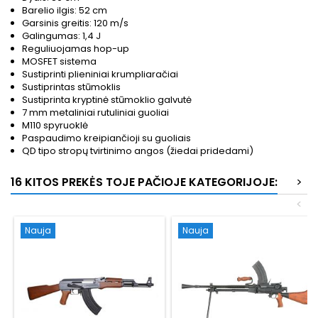
Barelio ilgis: 52 cm
Garsinis greitis: 120 m/s
Galingumas: 1,4 J
Reguliuojamas hop-up
MOSFET sistema
Sustiprinti plieniniai krumpliaračiai
Sustiprintas stūmoklis
Sustiprinta kryptinė stūmoklio galvutė
7 mm metaliniai rutuliniai guoliai
M110 spyruoklė
Paspaudimo kreipiančioji su guoliais
QD tipo stropų tvirtinimo angos (žiedai pridedami)
16 KITOS PREKĖS TOJE PAČIOJE KATEGORIJOJE:
>
<
Nauja
Nauja