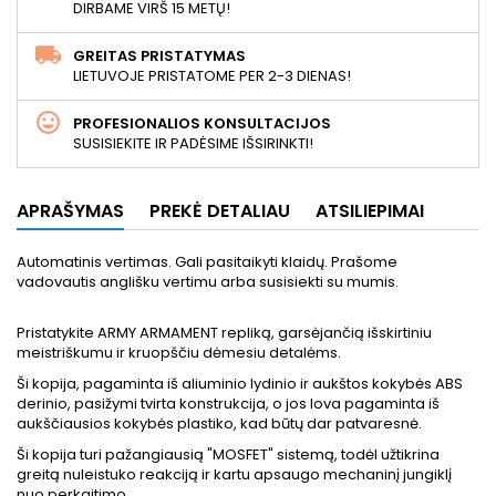
DIRBAME VIRŠ 15 METŲ!
GREITAS PRISTATYMAS
LIETUVOJE PRISTATOME PER 2-3 DIENAS!
PROFESIONALIOS KONSULTACIJOS
SUSISIEKITE IR PADĖSIME IŠSIRINKTI!
APRAŠYMAS
PREKĖ DETALIAU
ATSILIEPIMAI
Automatinis vertimas. Gali pasitaikyti klaidų. Prašome
vadovautis anglišku vertimu arba susisiekti su mumis.
Pristatykite ARMY ARMAMENT repliką, garsėjančią išskirtiniu
meistriškumu ir kruopščiu dėmesiu detalėms.
Ši kopija, pagaminta iš aliuminio lydinio ir aukštos kokybės ABS
derinio, pasižymi tvirta konstrukcija, o jos lova pagaminta iš
aukščiausios kokybės plastiko, kad būtų dar patvaresnė.
Ši kopija turi pažangiausią "MOSFET" sistemą, todėl užtikrina
greitą nuleistuko reakciją ir kartu apsaugo mechaninį jungiklį
nuo perkaitimo.