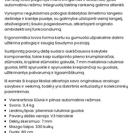
automatiniu režimu. Integruotą taktinę rankeną galima atlenkti.
Vyniojimo reguliavimas patogiai išdėstytas išmetimo langelio
dešinėje ir kairėje pusėje, su galimybe užslopinti vieną langelį,
atsižvelgiant į šaulio pageidavimus, atkartojant originalo
ambidektroinį funkcionalumą.
Ergonomiška lovos forma kartu su gumuota užpakaline dalimi
užtikrina patogią ir saugią šaudymo poziciją.
Sustiprintą pavarų dėžę sudaro aukščiausios kokybės
komponentai, tokie kaip sustiprinto plieno krumpliaračiai,
stūmoklis, kryptinė stūmoklio galvutė, 7 mm metaliniai rutuliniai
guoliai, M110 spyruoklė ir spyruoklės kreipiančioji su guoliais,
užtikrinantys patvarumą ir ilgaamžiškumą.
Iš esmės ši kopija tiksliai atkartoja savo originalaus analogo
savybes ir veikimą, todėl ji yra išskirtinis entuziastų ir kolekcininkų
pasirinkimas.
Vienkartiniai šūviai ir pilnas automatinis režimas
Svoris: 3,4 kg
Leidinių tipas: plieniniai rutuliniai guoliai
Pavarų dėžės versija: V3 hibridinė
Dėklų skersmuo: 7 mm
Mazgo talpa: 330 kulkų
Dydis: 80 cm