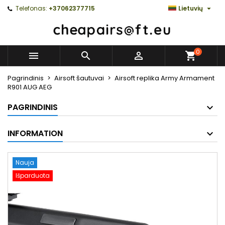

Telefonas:
+37062377715
Lietuvių
0



Pagrindinis
Airsoft šautuvai
Airsoft replika Army Armament
R901 AUG AEG
PAGRINDINIS
INFORMATION
Nauja
Išparduota